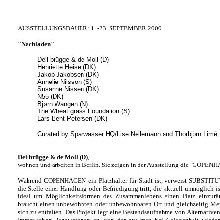
AUSSTELLUNGSDAUER: 1. -23. SEPTEMBER 2000
"Nachladen"
Dell brügge & de Moll (D)
Henriette Heise (DK)
Jakob Jakobsen (DK)
Annelie Nilsson (S)
Susanne Nissen (DK)
N55 (DK)
Bjørn Wangen (N)
The Wheat grass Foundation (S)
Lars Bent Petersen (DK)
Curated by Sparwasser HQ/Lise Nellemann and Thorbjörn Limé
Dellbrügge & de Moll (D)
,
wohnen und arbeiten in Berlin. Sie zeigen in der Ausstellung die "COP
Während COPENHAGEN ein Platzhalter für Stadt ist, verweist SUBSTITUT
die Stelle einer Handlung oder Befriedigung tritt, die aktuell unmöglich is
ideal um Möglichkeitsformen des Zusammenlebens einen Platz einzurä
braucht einen unbewohnten oder unbewohnbaren Ort und gleichzeitig Me
sich zu entfalten. Das Projekt legt eine Bestandsaufnahme von Alternativ
Immer-schon-Dagewesenen an, von der aus man bei Gelegenheit wiede