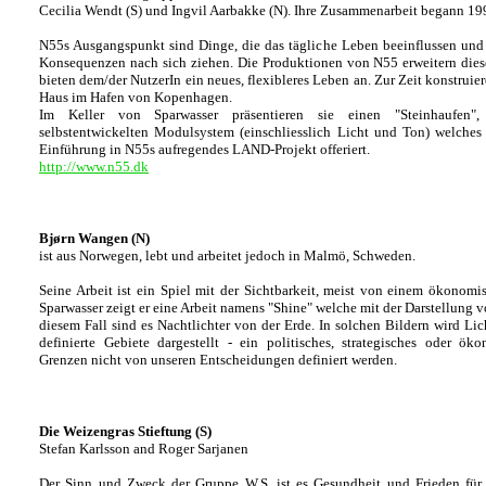
Cecilia Wendt (S) und Ingvil Aarbakke (N). Ihre Zusammenarbeit begann 19
N55s Ausgangspunkt sind Dinge, die das tägliche Leben beeinflussen und 
Konsequenzen nach sich ziehen. Die Produktionen von N55 erweitern dies
bieten dem/der NutzerIn ein neues, flexibleres Leben an. Zur Zeit konstrui
Haus im Hafen von Kopenhagen.
Im Keller von Sparwasser präsentieren sie einen "Steinhaufen"
selbstentwickelten Modulsystem (einschliesslich Licht und Ton) welche
Einführung in N55s aufregendes LAND-Projekt offeriert.
http://www.n55.dk
Bjørn Wangen (N)
ist aus Norwegen, lebt und arbeitet jedoch in Malmö, Schweden.
Seine Arbeit ist ein Spiel mit der Sichtbarkeit, meist von einem ökonomi
Sparwasser zeigt er eine Arbeit namens "Shine" welche mit der Darstellung v
diesem Fall sind es Nachtlichter von der Erde. In solchen Bildern wird Lic
definierte Gebiete dargestellt - ein politisches, strategisches oder ök
Grenzen nicht von unseren Entscheidungen definiert werden.
Die Weizengras Stieftung (S)
Stefan Karlsson and Roger Sarjanen
Der Sinn und Zweck der Gruppe W.S. ist es Gesundheit und Frieden für