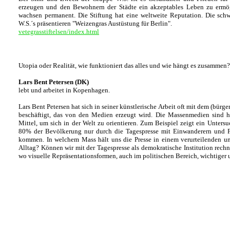
erzeugen und den Bewohnern der Städte ein akzeptables Leben zu ermögl
wachsen permanent. Die Stiftung hat eine weltweite Reputation. Die sch
W.S.´s präsentieren "Weizengras Austüstung für Berlin".
vetegrasstiftelsen/index.html
Utopia oder Realität, wie funktioniert das alles und wie hängt es zusammen?
Lars Bent Petersen (DK)
lebt und arbeitet in Kopenhagen.
Lars Bent Petersen hat sich in seiner künstlerische Arbeit oft mit dem (bürge
beschäftigt, das von den Medien erzeugt wird. Die Massenmedien sind h
Mittel, um sich in der Welt zu orientieren. Zum Beispiel zeigt ein Unter
80% der Bevölkerung nur durch die Tagespresse mit Einwanderern und 
kommen. In welchem Mass hält uns die Presse in einem verurteilenden u
Alltag? Können wir mit der Tagespresse als demokratische Institution rechne
wo visuelle Repräsentationsformen, auch im politischen Bereich, wichtiger