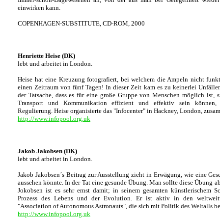
einwirken kann.
COPENHAGEN-SUBSTITUTE, CD-ROM, 2000
Henriette Heise (DK)
lebt und arbeitet in London.
Heise hat eine Kreuzung fotografiert, bei welchem die Ampeln nicht funkt
einen Zeitraum von fünf Tagen! In dieser Zeit kam es zu keinerlei Unfällen.
der Tatsache, dass es für eine große Gruppe von Menschen möglich ist, si
Transport und Kommunikation effizient und effektiv sein können,
Regulierung. Heise organisierte das "Infocenter" in Hackney, London, zus
http://www.infopool.org.uk
Jakob Jakobsen (DK)
lebt und arbeitet in London.
Jakob Jakobsen´s Beitrag zur Ausstellung zieht in Erwägung, wie eine Gese
aussehen könnte. In der Tat eine gesunde Übung. Man sollte diese Übung ab
Jokobsen ist es sehr ernst damit; in seinem gesamten künstlerischem Sch
Prozess des Lebens und der Evolution. Er ist aktiv in den weltweitv
"Association of Autonomous Astronauts", die sich mit Politik des Weltalls be
http://www.infopool.org.uk