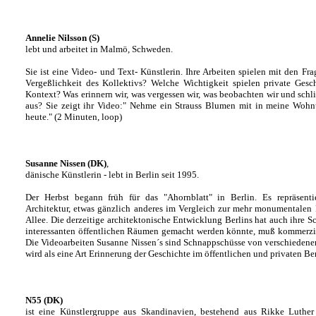
Annelie Nilsson (S)
lebt und arbeitet in Malmö, Schweden.
Sie ist eine Video- und Text- Künstlerin. Ihre Arbeiten spielen mit den Fra
Vergeßlichkeit des Kollektivs? Welche Wichtigkeit spielen private Ges
Kontext? Was erinnern wir, was vergessen wir, was beobachten wir und schlie
aus? Sie zeigt ihr Video:" Nehme ein Strauss Blumen mit in meine Wohnu
heute." (2 Minuten, loop)
Susanne Nissen (DK)
,
dänische Künstlerin - lebt in Berlin seit 1995.
Der Herbst begann früh für das "Ahornblatt" in Berlin. Es repräsen
Architektur, etwas gänzlich anderes im Vergleich zur mehr monumentalen
Allee. Die derzeitige architektonische Entwicklung Berlins hat auch ihre Sc
interessanten öffentlichen Räumen gemacht werden könnte, muß kommerzie
Die Videoarbeiten Susanne Nissen´s sind Schnappschüsse von verschiedenen
wird als eine Art Erinnerung der Geschichte im öffentlichen und privaten Be
N55 (DK)
ist eine Künstlergruppe aus Skandinavien, bestehend aus Rikke Luther