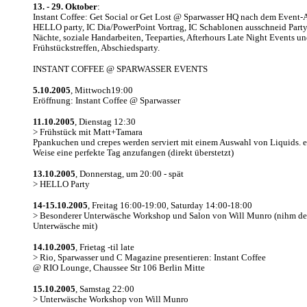
13. - 29.
Oktober
:
Instant Coffee: Get Social or Get Lost @ Sparwasser HQ nach dem Event-
HELLO party, IC Dia/PowerPoint Vortrag, IC Schablonen ausschneid Part
Nächte, soziale Handarbeiten, Teeparties, Afterhours Late Night Events u
Frühstückstreffen, Abschiedsparty.
INSTANT COFFEE @ SPARWASSER EVENTS
5.10.2005
, Mittwoch19:00
Eröffnung: Instant Coffee @ Sparwasser
11.10.2005
, Dienstag 12:30
> Frühstück mit Matt+Tamara
Ppankuchen und crepes werden serviert mit einem Auswahl von Liquids. e
Weise eine perfekte Tag anzufangen (direkt überstetzt)
13.10.2005
, Donnerstag, um 20:00 - spät
> HELLO Party
14-15.10.2005
, Freitag 16:00-19:00, Saturday 14:00-18:00
> Besonderer Unterwäsche Workshop und Salon von Will Munro (nihm de
Unterwäsche mit)
14.10.2005
, Frietag -til late
> Rio, Sparwasser und C Magazine presentieren: Instant Coffee
@ RIO Lounge, Chaussee Str 106 Berlin Mitte
15.10.2005
, Samstag 22:00
> Unterwäsche Workshop von Will Munro