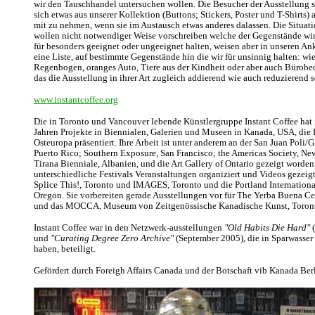
wir den Tauschhandel untersuchen wollen. Die Besucher der Ausstellung 
sich etwas aus unserer Kollektion (Buttons; Stickers, Poster und T-Shirts)
mit zu nehmen, wenn sie im Austausch etwas anderes dalassen. Die Situatio
wollen nicht notwendiger Weise vorschreiben welche der Gegenstände wir
für besonders geeignet oder ungeeignet halten, weisen aber in unseren 
eine Liste, auf bestimmte Gegenstände hin die wir für unsinnig halten: wi
Regenbogen, oranges Auto, Tiere aus der Kindheit oder aber auch Bürobed
das die Ausstellung in ihrer Art zugleich addierend wie auch reduzierend s
www.instantcoffee.org
Die in Toronto und Vancouver lebende Künstlergruppe Instant Coffee hat 
Jahren Projekte in Biennialen, Galerien und Museen in Kanada, USA, die 
Osteuropa präsentiert. Ihre Arbeit ist unter anderem an der San Juan Poli/G
Puerto Rico; Southern Exposure, San Francisco; the Americas Society, New
Tirana Bienniale, Albanien, und die Art Gallery of Ontario gezeigt worden
unterschiedliche Festivals Veranstaltungen organiziert und Videos gezeig
Splice This!, Toronto und IMAGES, Toronto und die Portland Internationa
Oregon. Sie vorbereiten gerade Ausstellungen vor für The Yerba Buena Ce
und das MOCCA, Museum von Zeitgenössische Kanadische Kunst, Toron
Instant Coffee war in den Netzwerk-ausstellungen
"Old Habits Die Hard"
(
und
"Curating Degree Zero Archive"
(September 2005), die in Sparwasser
haben, beteiligt.
Gefördert durch Foreigh Affairs Canada und der Botschaft vib Kanada Berl