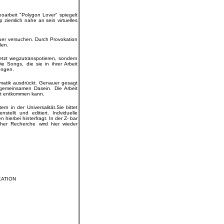
eoarbeit "Polygon Lover" spiegelt
p ziemlich nahe an sein virtuelles
auer versuchen. Durch Provokation
den.
etzt wegzutranspotieren, sondern
Songs, die sie in ihrer Arbeit
ungen.
amatik ausdrückt. Genauer gesagt
 gemeinsamen Dasein. Die Arbeit
cht entkommen kann.
n in der Universalität.Sie bittet
tellt und editiert. Indviduelle
hierbei hinterfragt. In der Z- bar
cher Recherche wird hier wieder
KATION