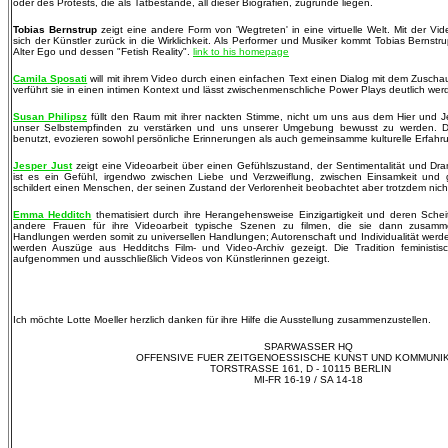
oder des Protests, die als Tatbestände, all dieser Biografien, zugrunde liegen.
Tobias Bernstrup
zeigt eine andere Form von 'Wegtreten' in eine virtuelle Welt. Mit der Vid
sich der Künstler zurück in die Wirklichkeit. Als Performer und Musiker kommt Tobias Bernstru
Alter Ego und dessen "Fetish Reality".
link to his homepage
Camila Sposati
will mit ihrem Video durch einen einfachen Text einen Dialog mit dem Zusch
verführt sie in einen intimen Kontext und lässt zwischenmenschliche Power Plays deutlich wer
Susan Philipsz
füllt den Raum mit ihrer nackten Stimme, nicht um uns aus dem Hier und J
unser Selbstempfinden zu verstärken und uns unserer Umgebung bewusst zu werden. Die 
benutzt, evozieren sowohl persönliche Erinnerungen als auch gemeinsamme kulturelle Erfahr
Jesper Just
zeigt eine Videoarbeit über einen Gefühlszustand, der Sentimentalität und Dr
ist es ein Gefühl, irgendwo zwischen Liebe und Verzweiflung, zwischen Einsamkeit und
schildert einen Menschen, der seinen Zustand der Verlorenheit beobachtet aber trotzdem ni
Emma Hedditch
thematisiert durch ihre Herangehensweise Einzigartigkeit und deren Scheiter
andere Frauen für ihre Videoarbeit typische Szenen zu filmen, die sie dann zusammens
Handlungen werden somit zu universellen Handlungen; Autorenschaft und Individualität werden 
werden Auszüge aus Hedditchs Film- und Video-Archiv gezeigt. Die Tradition feministis
aufgenommen und ausschließlich Videos von Künstlerinnen gezeigt.
Ich möchte Lotte Moeller herzlich danken für ihre Hilfe die Ausstellung zusammenzustellen.
SPARWASSER HQ
OFFENSIVE FUER ZEITGENOESSISCHE KUNST UND KOMMUNI
TORSTRASSE 161, D - 10115 BERLIN
MI-FR 16-19 / SA 14-18