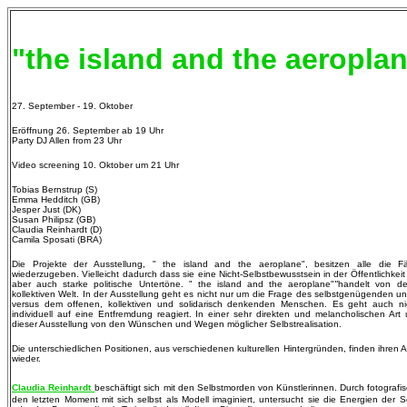
"the island and the aeropla
27. September - 19. Oktober
Eröffnung 26. September ab 19 Uhr
Party DJ Allen from 23 Uhr
Video screening 10. Oktober um 21 Uhr
Tobias Bernstrup (S)
Emma Hedditch (GB)
Jesper Just (DK)
Susan Philipsz (GB)
Claudia Reinhardt (D)
Camila Sposati (BRA)
Die Projekte der Ausstellung, " the island and the aeroplane", besitzen alle die Fä
wiederzugeben. Vielleicht dadurch dass sie eine Nicht-Selbstbewusstsein in der Öffentlichkeit
aber auch starke politische Untertöne. " the island and the aeroplane"
"
handelt von de
kollektiven Welt. In der Ausstellung geht es nicht nur um die Frage des selbstgenügenden 
versus dem offenen, kollektiven und solidarisch denkenden Menschen. Es geht auch n
individuell auf eine Entfremdung reagiert. In einer sehr direkten und melancholischen Art
dieser Ausstellung von den Wünschen und Wegen möglicher Selbstrealisation.
Die unterschiedlichen Positionen, aus verschiedenen kulturellen Hintergründen, finden ihren
wieder.
Claudia Reinhardt
beschäftigt sich mit den Selbstmorden von Künstlerinnen. Durch fotografi
den letzten Moment mit sich selbst als Modell imaginiert, untersucht sie die Energien der 