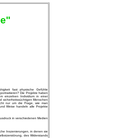
ne"
higkeit fast physische Gefühle
 portraitieren? Die Projekte haben
m einzelnen Individium in einer
und sicherheitssüchtigen Menschen
icht nur um die Frage, wie man
 und Weise handeln alle Projekte
 Ausdruck in verschiedenen Medien
sche Inszenierungen, in denen sie
Selbstzerstörung, des Widerstands