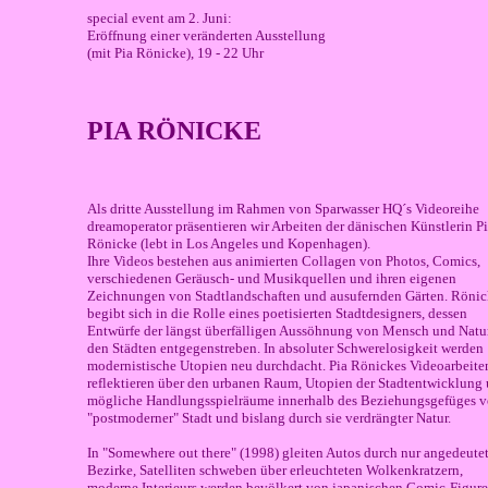
special event am 2. Juni:
Eröffnung einer veränderten Ausstellung
(mit Pia Rönicke), 19 - 22 Uhr
PIA RÖNICKE
Als dritte Ausstellung im Rahmen von Sparwasser HQ´s Videoreihe
dreamoperator präsentieren wir Arbeiten der dänischen Künstlerin P
Rönicke (lebt in Los Angeles und Kopenhagen).
Ihre Videos bestehen aus animierten Collagen von Photos, Comics,
verschiedenen Geräusch- und Musikquellen und ihren eigenen
Zeichnungen von Stadtlandschaften und ausufernden Gärten. Röni
begibt sich in die Rolle eines poetisierten Stadtdesigners, dessen
Entwürfe der längst überfälligen Aussöhnung von Mensch und Natur
den Städten entgegenstreben. In absoluter Schwerelosigkeit werden
modernistische Utopien neu durchdacht. Pia Rönickes Videoarbeite
reflektieren über den urbanen Raum, Utopien der Stadtentwicklung
mögliche Handlungsspielräume innerhalb des Beziehungsgefüges 
"postmoderner" Stadt und bislang durch sie verdrängter Natur.
In "Somewhere out there" (1998) gleiten Autos durch nur angedeute
Bezirke, Satelliten schweben über erleuchteten Wolkenkratzern,
moderne Interieurs werden bevölkert von japanischen Comic-Figur