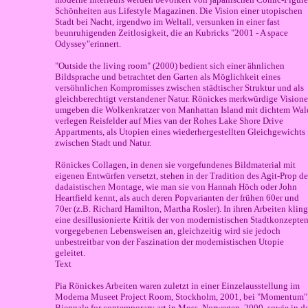
Schönheiten aus Lifestyle Magazinen. Die Vision einer utopischen
Stadt bei Nacht, irgendwo im Weltall, versunken in einer fast
beunruhigenden Zeitlosigkeit, die an Kubricks "2001 - A space
Odyssey"erinnert.
"Outside the living room" (2000) bedient sich einer ähnlichen
Bildsprache und betrachtet den Garten als Möglichkeit eines
versöhnlichen Kompromisses zwischen städtischer Struktur und als
gleichberechtigt verstandener Natur. Rönickes merkwürdige Vision
umgeben die Wolkenkratzer von Manhattan Island mit dichtem Wal
verlegen Reisfelder auf Mies van der Rohes Lake Shore Drive
Appartments, als Utopien eines wiederhergestellten Gleichgewichts
zwischen Stadt und Natur.
Rönickes Collagen, in denen sie vorgefundenes Bildmaterial mit
eigenen Entwürfen versetzt, stehen in der Tradition des Agit-Prop de
dadaistischen Montage, wie man sie von Hannah Höch oder John
Heartfield kennt, als auch deren Popvarianten der frühen 60er und
70er (z.B. Richard Hamilton, Martha Rosler). In ihren Arbeiten kling
eine desillusionierte Kritik der von modernistischen Stadtkonzepte
vorgegebenen Lebensweisen an, gleichzeitig wird sie jedoch
unbestreitbar von der Faszination der modernistischen Utopie
geleitet.
Text
Pia Rönickes Arbeiten waren zuletzt in einer Einzelausstellung im
Moderna Museet Project Room, Stockholm, 2001, bei "Momentum",
Biennale for contemporary art in Moss, Norwegen, 2000, sowie in d