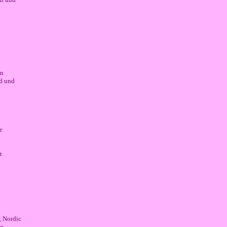
en
d und
r
t
n
 Nordic
er