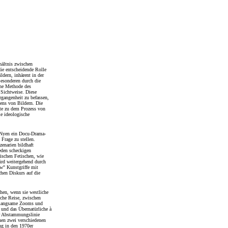
hältnis zwischen
die entscheidende Rolle
dern, inhärent in der
esonderen durch die
ine Methode des
Sichtweise. Diese
rgangenheit zu befassen,
ens von Bildern. Die
te zu dem Prozess von
e ideologische
 Nyen ein Docu-Drama-
Frage zu stellen.
enarien bildhaft
jeden scheckigen
rischen Fetischen, wie
rd weitergehend durch
ow" Kunstgriffe mit
hen Diskurs auf die
hen, wenn sie westliche
iche Reise, zwischen
t langsame Zooms und
und das Übernatürliche à
er Abstammungslinie
chen zwei verschiedenen
zug in den 1970er