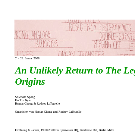
7. - 28. Januar 2006
An Unlikely Return to The Le
Origins
Sriwhana Spong
Ho Tzu Nyen
Heman Chong & Rodney LaTourelle
Organisiert von Heman Chong und Rodney LaTourelle
Eröffnung 6. Januar, 19:00-23:00 in Sparwasser HQ, Torstrasse 161, Berlin Mitte