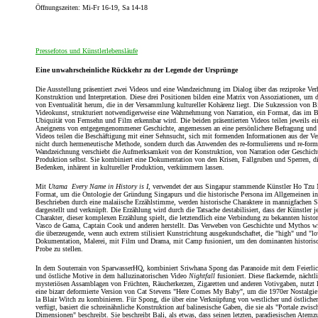
Öffnungszeiten: Mi-Fr 16-19, Sa 14-18
Pressefotos und Künstlerlebensläufe
Eine unwahrscheinliche Rückkehr zu der Legende der Ursprünge
Die Ausstellung präsentiert zwei Videos und eine Wandzeichnung im Dialog über das reziproke Ver
Konstruktion und Interpretation. Diese drei Positionen bilden eine Matrix von Assoziationen, um 
von Eventualität herum, die in der Versammlung kultureller Kohärenz liegt. Die Sukzession von Bil
Videokunst, strukturiert notwendigerweise eine Wahrnehmung von Narration, ein Format, das im B
Ubiquität von Fernsehn und Film erkennbar wird. Die beiden präsentierten Videos teilen jeweils e
Aneignens von entgegengenommener Geschichte, angemessen an eine persönlichere Befragung und 
Videos teilen die Beschäftigung mit einer Sehnsucht, sich mit formenden Informationen aus der Ve
nicht durch hermeneutische Methode, sondern durch das Anwenden des re-formulierens und re-form
Wandzeichnung verschiebt die Aufmerksamkeit von der Konstruktion, von Narration oder Geschich
Produktion selbst. Sie kombiniert eine Dokumentation von den Krisen, Fallgruben und Sperren, di
Bedenken, inhärent in kultureller Produktion, verkümmern lassen.
Mit
Utama ­ Every Name in History is I
, verwendet der aus Singapur stammende Künstler Ho Tzu
Format, um die Ontologie der Gründung Singapurs und die historische Persona im Allgemeinen in 
Beschrieben durch eine malaiische Erzählstimme, werden historische Charaktere in mannigfachen Sz
dargestellt und verknüpft. Die Erzählung wird durch die Tatsache destabilisiert, dass der Künstler 
Charakter, dieser komplexen Erzählung spielt, die letztendlich eine Verbindung zu bekannten histo
Vasco de Gama, Captain Cook und anderen herstellt. Das Verweben von Geschichte und Mythos wi
die überzeugende, wenn auch extrem stilisiert Kunstrichtung ausgekundschaftet, die "high" und "l
Dokumentation, Malerei, mit Film und Drama, mit Camp fusioniert, um den dominanten historisc
Probe zu stellen.
In dem Souterrain von SparwasserHQ, kombiniert Sriwhana Spong das Paranoide mit dem Feierlic
und östliche Motive in dem halluzinatorischen Video
Nightfall
fusioniert. Diese flackernde, nächtl
mysteriösen Assamblagen von Früchten, Räucherkerzen, Zigaretten und anderen Votivgaben, nutz
eine bizarr deformierte Version von Cat Stevens "Here Comes My Baby", um die 1970er Nostalgie 
la Blair Witch zu kombinieren. Für Spong, die über eine Verknüpfung von westlicher und östlich
verfügt, basiert die schreinähnliche Konstruktion auf balinesische Gaben, die sie als "Portale zwis
Dimensionen" beschreibt. Sie beschreibt Bali, als etwas, dass seinen letzten, paradiesischen Atem