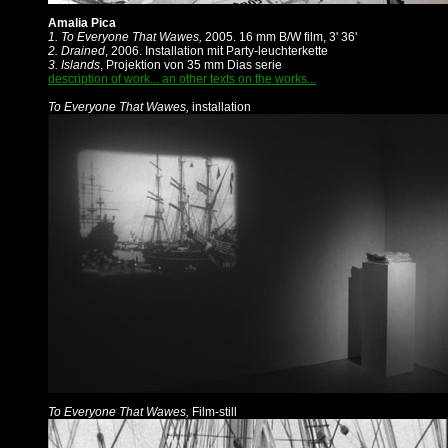
Amalia Pica
1. To Everyone That Wawes,
2005. 16 mm B/W film, 3' 36'
2. Drained
, 2006. Installation mit Party-leuchterkette
3. Islands
, Projektion von 35 mm Dias serie
description of work... an other texts on the works...
To Everyone That Wawes,
installation
To Everyone That Wawes,
Film-still