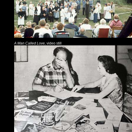
A Man Called Love,
video still