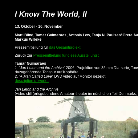
I Know The World, II
13. Oktober - 10. November
Matti Blind, Tamar Guimaraes, Antonia Low, Tanja N. Paulsen/ Grete A
Markus Willeke
Pressemitteilung für
das Gesamtprojekt
Zurück zur
Pressemitteilung für diese Ausstellung :
Tamar Guimaraes
1. "Jan Leton and the Archive"
2006. Projektion von 35 mm Dia-serie, Tons
dazugehörende Tonspur auf Kopfhöre.
2. "A Man Called Love
" DVD video auf Monitor gezeigt
description of work...
Jan Leton and the Archive
(video still (ortsgebundene Amateur-theater im nördlichen Teil Denmarks,